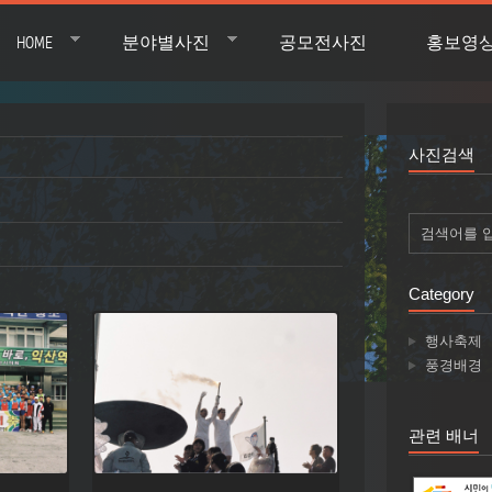
HOME
분야별사진
공모전사진
홍보영
사진검색
Category
행사축제
풍경배경
관련 배너