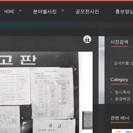
HOME
분야별사진
공모전사진
홍보영
사진검색
Category
행사축제
풍경배경
관련 배너