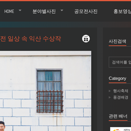
HOME
분야별사진
공모전사진
홍보영
모전 일상 속 익산 수상작
사진검색
Category
행사축제
풍경배경
관련 배너